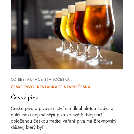
OD
RESTAURACE STAROČESKÁ
ČESKÉ PIVO
RESTAURACE STAROČESKÁ
České pivo
České pivo a pivovarnictví má dlouholetou tradici a
patří mezi nejznámější piva ve světě. Nejstarší
doloženou českou tradici vaření piva má Břevnovský
klášter, který byl …